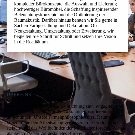
kompletter Bürokonzepte, die Aus­wahl und Lieferung
hochwertiger Büromöbel, die Schaffung inspirierender
Beleuchtungs­konzepte und die Optimierung der
Raumakustik. Darüber hinaus beraten wir Sie gerne in
Sachen Farbgestaltung und Dekoration. Ob
Neugestaltung, Umgestaltung oder Erweite­rung, wir
begleiten Sie Schritt für Schritt und setzen Ihre Vision
in die Realität um.
ÜBER UNS
WIR STELLEN UNS VOR
Wir von Jens Fuhrmann-Büroeinrichtung sind engagiert, und
mit einer Leidenschaft für die Gestal­tung inspirierender Büro­
umge­bungen. Unsere Firmen­philosophie ist es, Räume zu
kreieren, die den Arbeits­alltag verbessern, die Pro­duktivi­tät
steigern und das Wohl­befinden der Mitarbeiter fördern. Wir
glauben, dass ein gut gestaltetes Büro einen positiven Einfluss