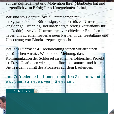
auf die Zufriedenheit und Motiva­tion Ihrer Mitarbeiter hat und
letztendlich zum Erfolg Ihres Unternehmens beiträgt.
Wir sind stolz darauf, lokale Unter­nehmen mit
maßgeschneiderten Bürodesigns zu unterstützen. Unsere
langjährige Erfah­rung und unser tief­greifen­des Verständnis für
die Bedürfnisse von Unter­nehmen verschie­dener Branchen
haben uns zu einem zuverlässigen Partner in der Gestaltung und
Umsetzung von Bürokonzepten gemacht.
Bei Jens Fuhrmann-Büroeinrichtung setzen wir auf einen
persönlichen Ansatz. Wir sind der Meinung, dass
Kommunikation der Schlüssel zu einem erfolg­reichen Projekt
ist. Deshalb arbeiten wir eng mit Ihnen zusammen und halten
Sie in jedem Schritt des Prozesses auf dem Laufenden.
Ihre Zufriedenheit ist unser oberstes Ziel und wir sind
erst dann zufrieden, wenn Sie es sind.
ÜBER UNS