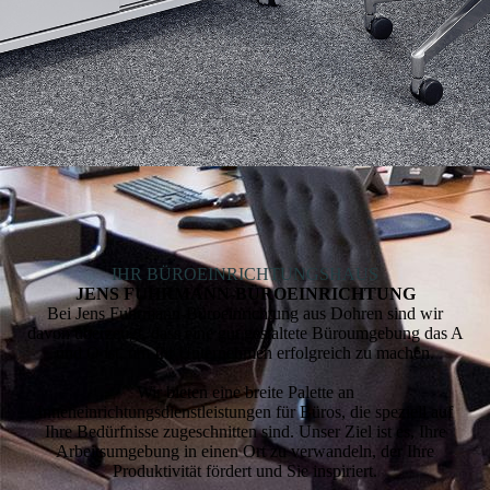
IHR BÜROEINRICHTUNGSHAUS
JENS FUHR­MANN-BÜRO­­EINRICHTUNG
Bei Jens Fuhrmann-Büroeinrichtung aus Dohren sind wir
davon überzeugt, dass eine gut gestaltete Büroumgebung das A
und O ist, um Ihr Unternehmen erfolgreich zu machen.
Wir bieten eine breite Palette an
Inneneinrichtungsdienstleistungen für Büros, die speziell auf
Ihre Bedürfnisse zugeschnitten sind. Unser Ziel ist es, Ihre
Arbeitsumgebung in einen Ort zu verwandeln, der Ihre
Produktivität fördert und Sie inspiriert.