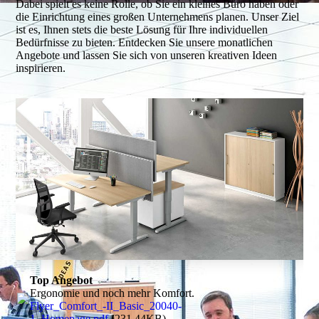
Dabei spielt es keine Rolle, ob Sie ein kleines Büro haben oder
die Einrichtung eines großen Unternehmens planen. Unser Ziel
ist es, Ihnen stets die beste Lösung für Ihre individuellen
Bedürfnisse zu bieten. Entdecken Sie unsere monatlichen
Angebote und lassen Sie sich von unseren kreativen Ideen
inspirieren.
Top Angebot
Ergonomie und noch mehr Komfort.
Flyer_Comfort_-II_Basic_20040-
1_Homepage.pdf
(231.44KB)