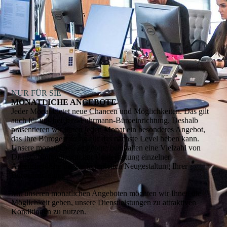
NUR FÜR SIE
MONATLICHE ANGEBOTE
Jeder Monat bietet neue Chancen und Möglichkeiten. Das gilt
auch für uns bei Jens Fuhrmann-Büroeinrichtung. Deshalb
präsentieren wir Ihnen jeden Monat ein besonderes Angebot,
das Ihre Bürogestaltung auf das nächste Level heben kann.
Unsere monatlichen Angebote beinhalten eine Vielzahl von
Dienstleistungen, von der Umgestaltung einzelner
Arbeitsbereiche bis zur kompletten Neugestaltung Ihrer
Büroeinrichtung.
Mit unseren monatlichen Angeboten möchten wir Ihnen die
Möglichkeit geben, unsere Dienstleistungen zu attraktiven
Konditionen zu nutzen.