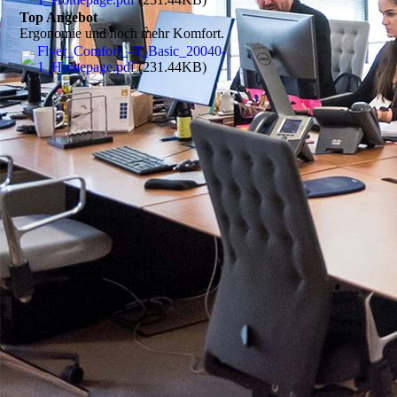
Top Angebot
Ergonomie und noch mehr Komfort.
Flyer_Comfort_-II_Basic_20040-
1_Homepage.pdf
(231.44KB)
.