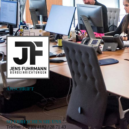
ANSCHRIFT
Am Felde 13
21255 Dohren
SO ERREICHEN SIE UNS
Telefon:
+49 (0) 4182 / 28 71 43